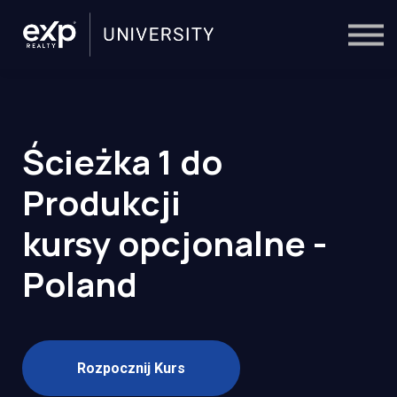
On-Demand
Trainers
Calendar
Sign in
🔎
Ścieżka 1 do
Produkcji
kursy opcjonalne -
Poland
Rozpocznij Kurs